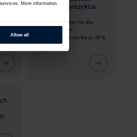
r services. More information
Produktlebenszyklus
ug BUY
hinweg
cen
Wie Sie die Kosten für die
Beschaffung von
Allow all
Fertigungsteilen um bis zu 35 %
reduzieren.
och
it