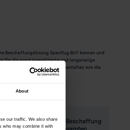
ere Beschaffungslösung Spanflug BUY kennen und
ie Sie die sonst komplizierte und langwierige
 Fertigungsteilen so einfach gestalten wie die
l Schrauben.
About
se our traffic. We also share
ffung
Intelligente Beschaffung
ers who may combine it with
e
über den gesamten