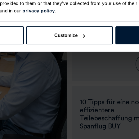
 provided to them or that they’ve collected from your use of thei
So sparen Sie mit Spanfl
und in our
privacy policy
.
Zeit, Kosten und Ressour
Customize
10 Tipps für eine n
effizientere
Teilebeschaffung m
Spanflug BUY