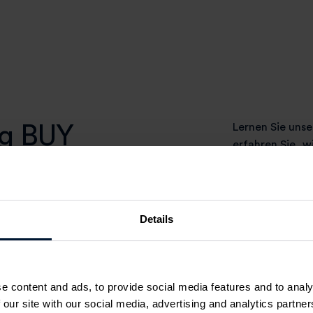
ug BUY
Lernen Sie uns
erfahren Sie, w
Beschaffung von
einer Schachte
Details
e content and ads, to provide social media features and to analy
Intelligente Bescha
 our site with our social media, advertising and analytics partn
statt teurer Umweg