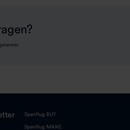
ragen?
ngstermin.
tter
Spanflug BUY
Spanflug MAKE