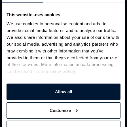
lassen?
This website uses cookies
Wir fertigen Ihre Laserteile schnell und
We use cookies to personalise content and ads, to
zuverlässig ab 5 Arbeitstagen. Wir liefern:
provide social media features and to analyse our traffic.
Laserteile sowie Biege- und Kantteile
We also share information about your use of our site with
our social media, advertising and analytics partners who
Prototypen und Einzelteile
may combine it with other information that you’ve
Kleinserien
provided to them or that they’ve collected from your use
S
erienteile
of their services. More information on data processing
can be found in our
privacy policy
.
Über 16 Werkstoffe online bestellbar
Laserteile online bestellen
Allow all
Customize