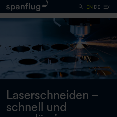
Skip
EN
DE
to
content
Laserschneiden –
schnell und