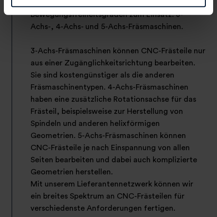
mit unterschiedlichen
Bewegungsfreiheitsgraden zum Einsatz: 3-
Achs-, 4-Achs- und 5-Achs-Fräsmaschinen.
3-Achs-Fräsmaschinen können CNC-Frästeile nur
aus einer Zugänglichkeitsrichtung bearbeiten.
Sie sind kostengünstiger als die anderen
Fräsmaschinentypen. 4-Achs-Fräsmaschinen
haben eine zusätzliche Rotationsachse für das
Frästeil, beispielsweise zur Herstellung von
Spindeln und anderen helixförmigen
Geometrien. 5-Achs-Fräsmaschinen können
CNC-Frästeile je nach Einspannung von allen
Seiten bearbeiten und dabei auch komplizierte
Geometrien herstellen.
Mit unserem Lieferantennetzwerk können wir
ein breites Spektrum an CNC-Frästeilen für
verschiedenste Anforderungen fertigen.