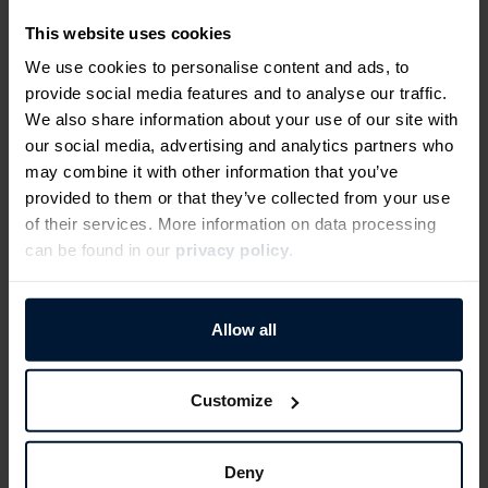
This website uses cookies
We use cookies to personalise content and ads, to
provide social media features and to analyse our traffic.
We also share information about your use of our site with
our social media, advertising and analytics partners who
may combine it with other information that you’ve
provided to them or that they’ve collected from your use
of their services. More information on data processing
can be found in our
privacy policy
.
Wie werden Frästeile
Allow all
gefertigt?
Customize
CNC-Frästeile werden auf CNC-Fräsmaschinen
mit Hilfe von rotierenden Werkzeugen
bearbeitet. Dabei kommen CNC-Fräsmaschinen
Deny