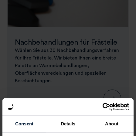
Nachbehandlungen für Frästeile
Wählen Sie aus 30 Nachbehandlungsverfahren
für Ihre Frästeile. Wir bieten Ihnen eine breite
Palette an Wärmebehandlungen,
Oberflächenveredelungen und speziellen
Beschichtungen.
Consent
Details
About