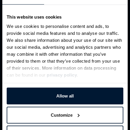
This website uses cookies
We use cookies to personalise content and ads, to
provide social media features and to analyse our traffic.
We also share information about your use of our site with
our social media, advertising and analytics partners who
may combine it with other information that you’ve
provided to them or that they’ve collected from your use
of their services. More information on data processing
can be found in our
privacy policy
.
Allow all
Welche Frästeile können Sie
über Spanflug fertigen
Customize
lassen?