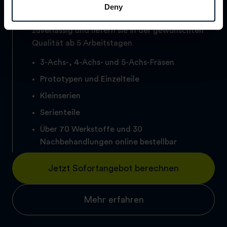
Deny
Wir fertigen Ihre Frästeile schnell und
zuverlässig und liefern sie in der gewünschten
Qualität ab 5 Arbeitstagen
3-Achs-, 4-Achs- und 5-Achs-Fräsen
Prototypen und Einzelteile
Kleinserien
Serienteile
Über 70 Werkstoffe und 30
Nachbehandlungen online bestellbar
Jetzt Sofortangebot berechnen
Mehr erfahren