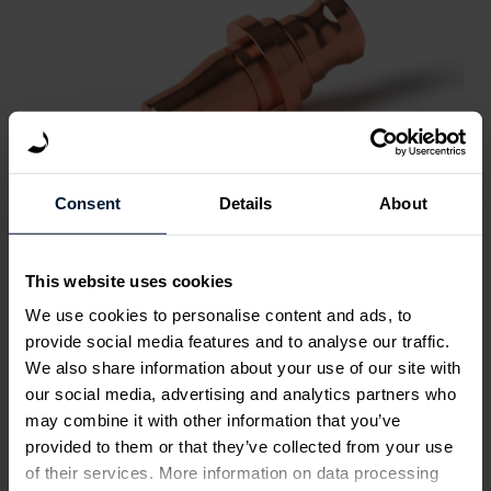
Consent
Details
About
Kupfer
This website uses cookies
Die meisten Kupferlegierungen eignen sich sehr
We use cookies to personalise content and ads, to
gut für das Drehen und Fräsen. Sie haben
provide social media features and to analyse our traffic.
hervorragende Gleiteigenschaften, gute
We also share information about your use of our site with
elektrische Leitfähigkeiten, gute
our social media, advertising and analytics partners who
Wärmeleitfähigkeiten sowie eine hohe
may combine it with other information that you’ve
Korrosionsbeständigkeit.
provided to them or that they’ve collected from your use
of their services. More information on data processing