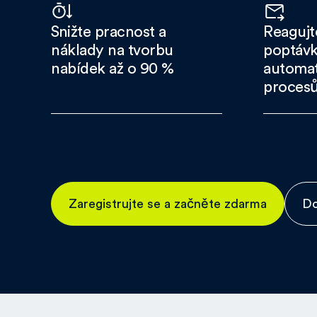
Snižte pracnost a
Reagujte
náklady na tvorbu
poptávk
nabídek až o 90 %
automa
proces
Zaregistrujte se a začněte zdarma
Do