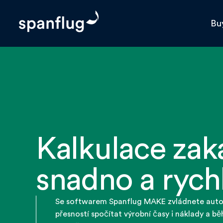
Skip
to
Bu
content
Spanflug
Kalkulace zak
snadno a rych
Se softwarem Spanflug MAKE zvládnete auto
přesností spočítat výrobní časy i náklady a bě