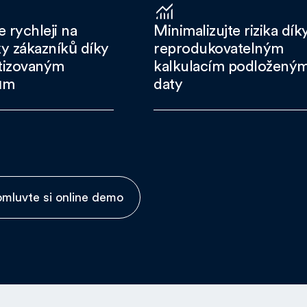
 rychleji na
Minimalizujte rizika dík
y zákazníků díky
reprodukovatelným
tizovaným
kalkulacím podloženým
ům
daty
mluvte si online demo