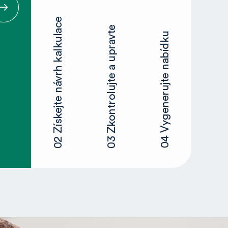
02 Získejte návrh kalkulace
03 Zkontrolujte a upravte
04 Vygenerujte nabídku